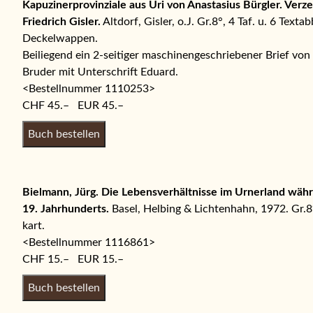
Kontakt
Kapuzinerprovinziale aus Uri von Anastasius Bürgler. Verz
Friedrich Gisler.
Altdorf, Gisler, o.J. Gr.8°, 4 Taf. u. 6 Textabb
Mehr
Deckelwappen.
Beiliegend ein 2-seitiger maschinengeschriebener Brief v
Bruder mit Unterschrift Eduard.
<Bestellnummer 1110253>
CHF 45.– EUR 45.–
Bielmann, Jürg. Die Lebensverhältnisse im Urnerland wäh
19. Jahrhunderts.
Basel, Helbing & Lichtenhahn, 1972. Gr.8°, 
kart.
<Bestellnummer 1116861>
CHF 15.– EUR 15.–