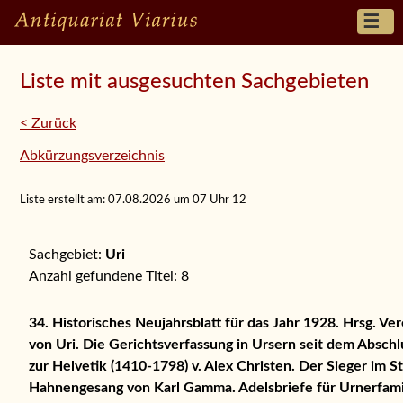
Ankauf und Schätzung von alten Büchern
buch@viarius.ch
+41 79 225 13 85
Liste mit ausgesuchten Sachgebieten
Home
< Zurück
Abkürzungsverzeichnis
Suchen und bestellen
Ankauf und Schätzung
Liste erstellt am: 07.08.2026 um 07 Uhr 12
Raritäten
Sachgebiet:
Uri
Trouvaillen
Anzahl gefundene Titel: 8
Neueingänge
34. Historisches Neujahrsblatt für das Jahr 1928. Hrsg. Ve
Kataloge / Listen
von Uri. Die Gerichtsverfassung in Ursern seit dem Abschl
zur Helvetik (1410-1798) v. Alex Christen. Der Sieger im 
Ihre Suchwünsche
Hahnengesang von Karl Gamma. Adelsbriefe für Urnerfam