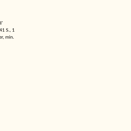
l`
41 S., 1
er, min.