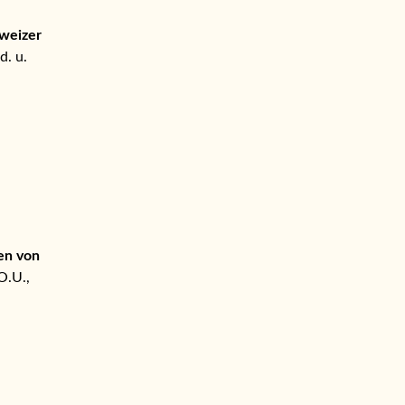
hweizer
d. u.
en von
O.U.,