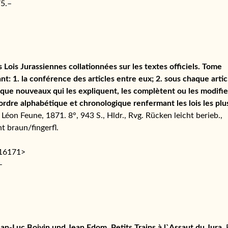
5.–
 Lois Jurassiennes collationnées sur les textes officiels. Tome
: 1. la conférence des articles entre eux; 2. sous chaque artic
 que nouveaux qui les expliquent, les complètent ou les modifie
rdre alphabétique et chronologique renfermant les lois les plu
éon Feune, 1871. 8°, 943 S., Hldr., Rvg. Rücken leicht berieb.,
ht braun/fingerfl.
116171>
–
an-Luc Boivin und Jean Edom. Petits Trains à l`Assaut du Jura.
F