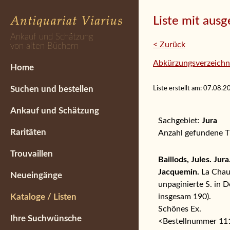
Liste mit aus
Ankauf und Schätzung
< Zurück
von alten Büchern
Abkürzungsverzeichn
Home
Suchen und bestellen
Liste erstellt am: 07.08.
Ankauf und Schätzung
Sachgebiet:
Jura
Raritäten
Anzahl gefundene Ti
Trouvaillen
Baillods, Jules. Ju
Jacquemin.
La Chaux
Neueingänge
unpaginierte S. in 
insgesam 190).
Kataloge / Listen
Schönes Ex.
Ihre Suchwünsche
<Bestellnummer 1