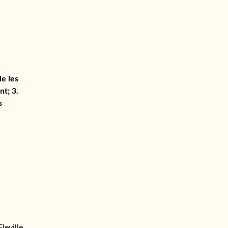
le les
nt; 3.
s
leville,