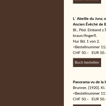
L` Abeille du Jura;
Ancien Évêché de B
Bl., Pbd. Einband z.
braun/fingerfl.
Nur Bd. 1 von 2.
<Bestellnummer 1
CHF 50.– EUR 50.
Panorama vu de la l
Brunner, [1920]. Kl
<Bestellnummer 1
CHF 50.– EUR 50.