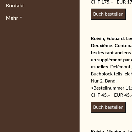
CHF 175.– EUR 17
Kontakt
Mehr
Boivin, Edouard. Les
Deuxième. Contenant
textes tant anciens
un supplément par o
usuelles.
Delémont, L
Buchblock teils leic
Nur 2. Band.
<Bestellnummer 1
CHF 45.– EUR 45.
Boivin, Monique, Je