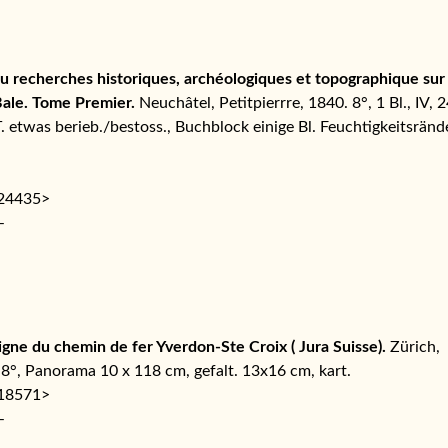
 ou recherches historiques, archéologiques et topographique sur 
ale. Tome Premier.
Neuchâtel, Petitpierrre, 1840. 8°, 1 Bl., IV, 2
T. etwas berieb./bestoss., Buchblock einige Bl. Feuchtigkeitsränd
124435>
–
igne du chemin de fer Yverdon-Ste Croix ( Jura Suisse).
Zürich,
. 8°, Panorama 10 x 118 cm, gefalt. 13x16 cm, kart.
118571>
–