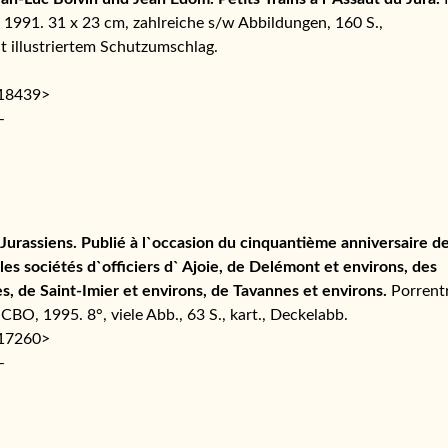
1991. 31 x 23 cm, zahlreiche s/w Abbildungen, 160 S.,
t illustriertem Schutzumschlag.
118439>
–
Jurassiens. Publié à l`occasion du cinquantième anniversaire de 
 les sociétés d`officiers d` Ajoie, de Delémont et environs, des
 de Saint-Imier et environs, de Tavannes et environs.
Porrentr
CBO, 1995. 8°, viele Abb., 63 S., kart., Deckelabb.
117260>
–