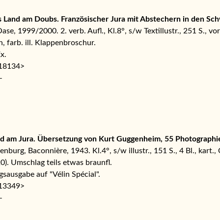
s Land am Doubs. Französischer Jura mit Abstechern in den Sc
se, 1999/2000. 2. verb. Aufl., Kl.8°, s/w Textillustr., 251 S., vor
, farb. ill. Klappenbroschur.
x.
118134>
–
and am Jura. Übersetzung von Kurt Guggenheim, 55 Photographi
nburg, Baconnière, 1943. Kl.4°, s/w illustr., 151 S., 4 Bl., kart., 
20). Umschlag teils etwas braunfl.
gsausgabe auf "Vélin Spécial".
113349>
–